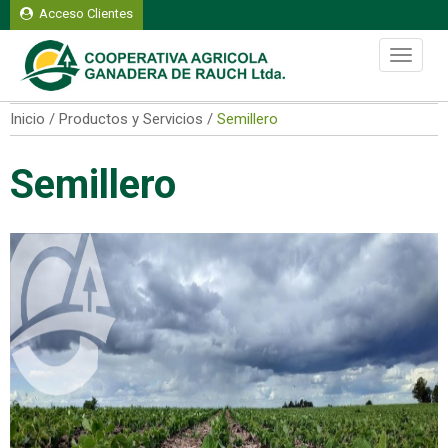
Acceso Clientes
S�bado 08 de agosto del 2026
Toggle
navigati
Inicio / Productos y Servicios /
Semillero
Semillero